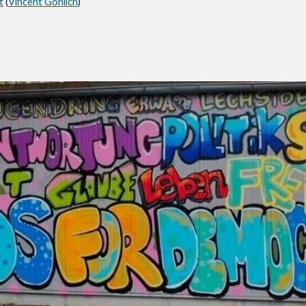
t
(
Vincent Göhlich
)