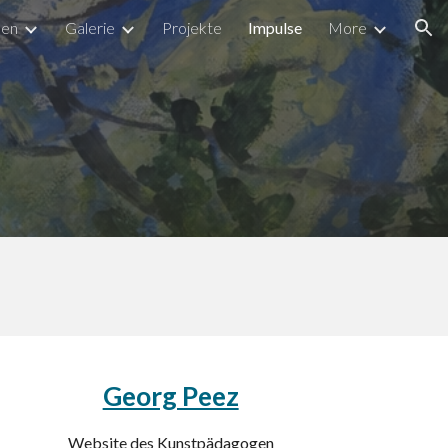
nen
Galerie
Projekte
Impulse
More
ion
Georg Peez
Website des Kunstpädagogen